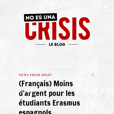
GO TO THE WEB-DOCUMENTARY
TRAILER
NEWS FROM SPAIN
0
THE PROJECT
LA SOCIÉTÉ DES APACHES
(Français) Moins
d’argent pour les
CONTACT
étudiants Erasmus
espagnols