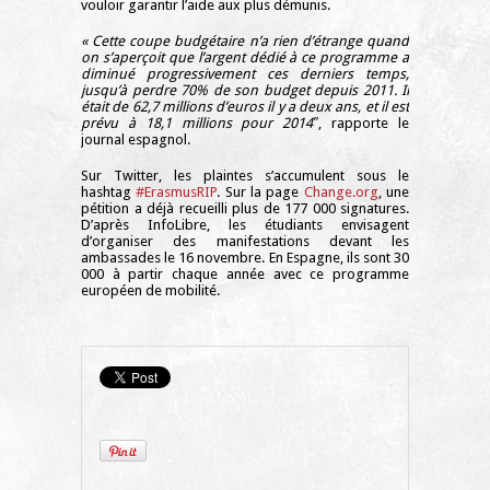
vouloir garantir l’aide aux plus démunis.
« Cette coupe budgétaire n’a rien d’étrange quand
on s’aperçoit que l’argent dédié à ce programme a
diminué progressivement ces derniers temps,
jusqu’à perdre 70% de son budget depuis 2011. Il
était de 62,7 millions d’euros il y a deux ans, et il est
prévu à 18,1 millions pour 2014″
, rapporte le
journal espagnol.
Sur Twitter, les plaintes s’accumulent sous le
hashtag
#ErasmusRIP
. Sur la page
Change.org
, une
pétition a déjà recueilli plus de 177 000 signatures.
D’après InfoLibre, les étudiants envisagent
d’organiser des manifestations devant les
ambassades le 16 novembre. En Espagne, ils sont 30
000 à partir chaque année avec ce programme
européen de mobilité.