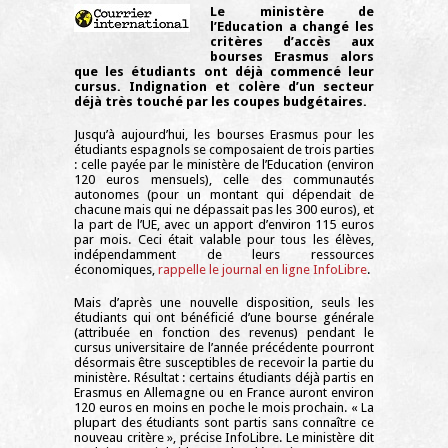
Le ministère de
l’Education a changé les
critères d’accès aux
bourses Erasmus alors
que les étudiants ont déjà commencé leur
cursus. Indignation et colère d’un secteur
déjà très touché par les coupes budgétaires.
Jusqu’à aujourd’hui, les bourses Erasmus pour les
étudiants espagnols se composaient de trois parties
: celle payée par le ministère de l’Education (environ
120 euros mensuels), celle des communautés
autonomes (pour un montant qui dépendait de
chacune mais qui ne dépassait pas les 300 euros), et
la part de l’UE, avec un apport d’environ 115 euros
par mois. Ceci était valable pour tous les élèves,
indépendamment de leurs ressources
économiques,
rappelle le journal en ligne InfoLibre
.
Mais d’après une nouvelle disposition, seuls les
étudiants qui ont bénéficié d’une bourse générale
(attribuée en fonction des revenus) pendant le
cursus universitaire de l’année précédente pourront
désormais être susceptibles de recevoir la partie du
ministère. Résultat : certains étudiants déjà partis en
Erasmus en Allemagne ou en France auront environ
120 euros en moins en poche le mois prochain. « La
plupart des étudiants sont partis sans connaître ce
nouveau critère », précise InfoLibre. Le ministère dit