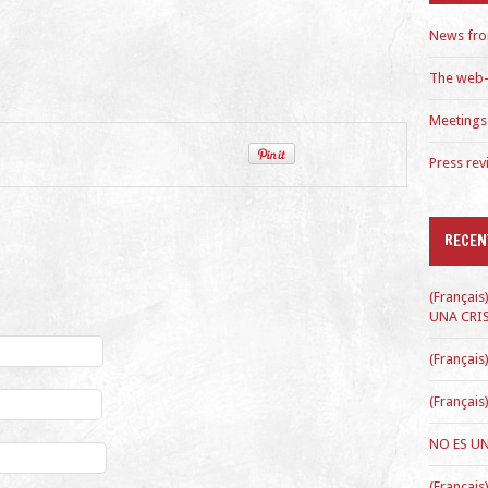
News fro
The web
Meetings
Press rev
RECEN
(Françai
UNA CRI
(Français
(Françai
NO ES UN
(Français