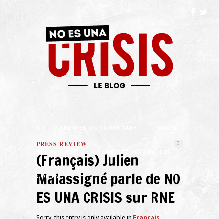
GO TO THE WEB-DOCUMENTARY
TRAILER
PRESS REVIEW
0
THE PROJECT
LA SOCIÉTÉ DES APACHES
(Français) Julien
Malassigné parle de NO
CONTACT
ES UNA CRISIS sur RNE
Sorry, this entry is only available in
Français
.