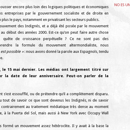
NO ES UN
 pousser encore plus loin des logiques politiques et économiques
rmes entreprises par le gouvernement socialiste et de droite en
n plus le pays, notamment en privatisant les secteurs publics.
mouvement des Indignés, et a déjà été posée par le mouvement
t au début des années 2000. Est-ce qu’on peut faire autre chose
en quête de croissance perpétuelle ? Ce ne sont pas des
rendre la formule du mouvement altermondialiste, nous
est possible »
: nous avons donné la parole aux Espagnols, tendu
e.
, le 15 mai dernier. Les médias ont largement titré sur
 la date de leur anniversaire. Peut-on parler de la
t s’est essoufflé, ou de prétendre qu’il a complètement disparu.
du tout de savoir ce que sont devenus les Indignés, ni de savoir
i, contrairement au traitement médiatique très dense au moment
, à la Puerta del Sol, mais aussi à New York avec Occupy Wall
s formé un mouvement assez hétéroclite. Il y avait à la base la