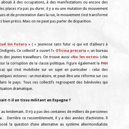
nt abouti à des occupations, à des manifestations ou encore des
es places n’a pas pu durer, il y a eu une mutation du mouvement
ques et de protestation dans la rue, le mouvement s’est transformé
s bien précis. Mais on ne peut pas parler de disparition.
tud Sin Futuro
» ( « Jeunesse sans futur ») qui est d’ailleurs à
Indignés. Ce collectif a ouvert l’«
Oficina precaria
», un bureau
ts des jeunes travailleurs. On trouve aussi «
No les votes
» («Ne
 sur la corruption de la classe politique. Figure également la
PAH
) qui s’est mobilisée sur un sujet en particulier : celui des
elques victoires : un moratoire, et peut-être une réforme sur ces
ans le pays. Tous ces collectifs regroupent des bénévoles qui
ituation dramatique.
ait-t-il un tissu militant en Espagne ?
au lendemain. Il n’y a pas des centaines de milliers de personnes
 Derrière ce rassemblement, il y a des années d’activisme. ll
 posé la question d’une alternative au système altermondialiste