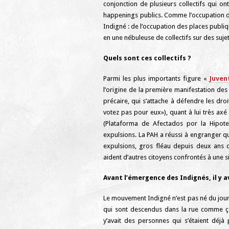
conjonction de plusieurs collectifs qui o
happenings publics. Comme l’occupation d
Indigné : de l’occupation des places publi
en une nébuleuse de collectifs sur des sujet
Quels sont ces collectifs ?
Parmi les plus importants figure «
Juven
l’origine de la première manifestation des 
précaire, qui s’attache à défendre les droi
votez pas pour eux»), quant à lui très axé
(Plataforma de Afectados por la Hipoteca
expulsions. La PAH a réussi à engranger qu
expulsions, gros fléau depuis deux ans d
aident d’autres citoyens confrontés à une s
Avant l’émergence des Indignés, il y av
Le mouvement Indigné n’est pas né du jour 
qui sont descendus dans la rue comme ça…
y’avait des personnes qui s’étaient déjà