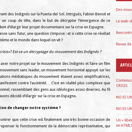
Des nouv
t des Indignés sur la Puerta del Sol. Intrigués, Fabien Benoit et
r un coup de tête, dans le but de décrypter l’émergence de ce
Le web-d
dent d’élargir leur projet documentaire sur la crise en Espagne.
Rencontr
sse sans futur, une question s’impose : et si cette crise se révélait
stème et le monde dans lequel on vit ?
Revue de
a crisis»? Est-ce un décryptage du mouvement des Indignés ?
 axer notre projet sur le mouvement des Indignés et faire un film
ARTIC
 mouvement sans leader, un mouvement horizontal appuyé sur les
ations médiatiques du mouvement étaient assez simplificatrices,
Contenus
anifestent contre l’austérité… C’est en réalité plus complexe que
CRISIS
ionnel, rassemblant des gens aux idéologies assez diverses. Au fil
vons décidé d’élargir sur la crise en Espagne.
NO ES UN
asion de changer notre système ?
NO ES UN
ontrer que cette crise est finalement une très bonne occasion de
Un « libé
en HTML
repenser le fonctionnement de la démocratie représentative, qui